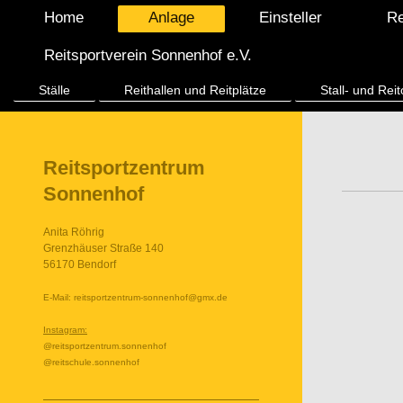
Home
Anlage
Einsteller
Re
Reitsportverein Sonnenhof e.V.
Ställe
Reithallen und Reitplätze
Stall- und Rei
Reitsportzentrum
Sonnenhof
Anita Röhrig
Grenzhäuser Straße 140
56170 Bendorf
E-Mail: reitsportzentrum-sonnenhof@gmx.de
Instagram:
@reitsportzentrum.sonnenhof
@reitschule.sonnenhof