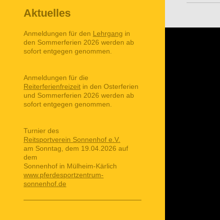
Aktuelles
Anmeldungen für den
Lehrgang
in
den Sommerferien 2026 werden ab
sofort entgegen genommen.
Anmeldungen für die
Reiterferienfreizeit
in den Osterferien
und Sommerferien 2026 werden ab
sofort entgegen genommen.
Turnier des
Reitsportverein Sonnenhof e.V.
am Sonntag, dem 19.04.2026 auf
dem
Sonnenhof in Mülheim-Kärlich
www.pferdesportzentrum-
sonnenhof.de